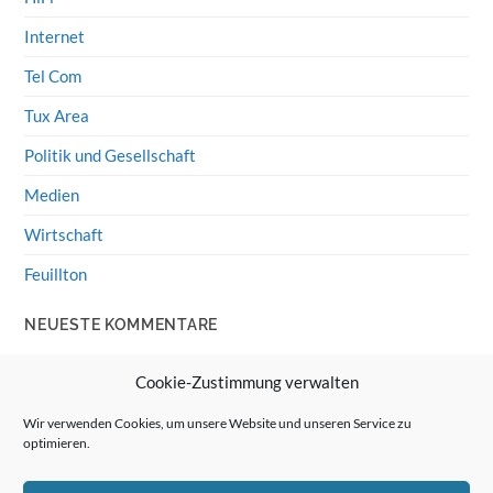
Internet
Tel Com
Tux Area
Politik und Gesellschaft
Medien
Wirtschaft
Feuillton
NEUESTE KOMMENTARE
Wolff von Rechenberg
zu
HiFi-Klassiker: LS3/5a
Cookie-Zustimmung verwalten
Guenter
zu
HiFi-Klassiker: LS3/5a
Wir verwenden Cookies, um unsere Website und unseren Service zu
optimieren.
Wolff von Rechenberg
zu
Linux Mint: Google Drive
integrieren