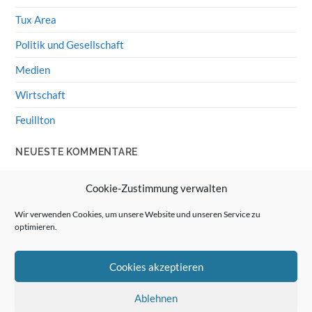
Tux Area
Politik und Gesellschaft
Medien
Wirtschaft
Feuillton
NEUESTE KOMMENTARE
Wolff von Rechenberg
zu
HiFi-Klassiker: LS3/5a
Cookie-Zustimmung verwalten
Guenter
zu
HiFi-Klassiker: LS3/5a
Wir verwenden Cookies, um unsere Website und unseren Service zu
optimieren.
Wolff von Rechenberg
zu
Linux Mint: Google Drive
integrieren
Cookies akzeptieren
Günter Link
zu
Linux Mint: Google Drive integrieren
Wolff von Rechenberg
zu
HiFi-Klassiker: Celestion 3
Ablehnen