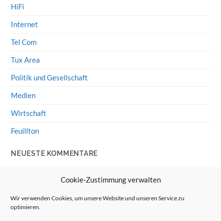
HiFi
Internet
Tel Com
Tux Area
Politik und Gesellschaft
Medien
Wirtschaft
Feuillton
NEUESTE KOMMENTARE
Wolff von Rechenberg
zu
HiFi-Klassiker: LS3/5a
Cookie-Zustimmung verwalten
Guenter
zu
HiFi-Klassiker: LS3/5a
Wir verwenden Cookies, um unsere Website und unseren Service zu
optimieren.
Wolff von Rechenberg
zu
Linux Mint: Google Drive
integrieren