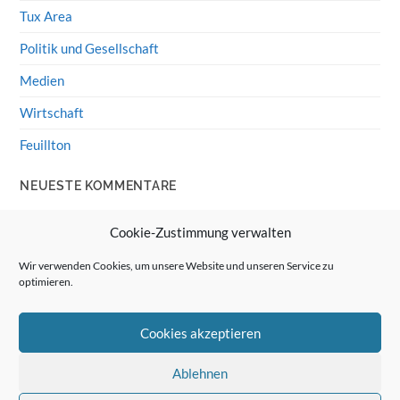
Tux Area
Politik und Gesellschaft
Medien
Wirtschaft
Feuillton
NEUESTE KOMMENTARE
Wolff von Rechenberg
zu
HiFi-Klassiker: LS3/5a
Cookie-Zustimmung verwalten
Guenter
zu
HiFi-Klassiker: LS3/5a
Wir verwenden Cookies, um unsere Website und unseren Service zu
optimieren.
Wolff von Rechenberg
zu
Linux Mint: Google Drive
integrieren
Cookies akzeptieren
Günter Link
zu
Linux Mint: Google Drive integrieren
Wolff von Rechenberg
zu
HiFi-Klassiker: Celestion 3
Ablehnen