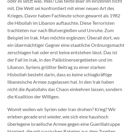
oder es setzt was. Was? Das teilte Blair im einzelnen nicht
mit. Die Welt sei konfrontiert mit einer neuen Art des
Krieges. Davor haben Fachleute schon gewarnt als 1982
die Hibollah im Libanon auftauchte. Diese Terroristen
trachteten nur nach Blutvergießen und Unruhe. Zum
Beispiel im Irak. Man möchte ergänzen: Überall dort, wo
ein übermächtiger Gegner eine staatliche Ordnungsmacht
zerschlagen hat oder erst keine entstehen lässt. Das ist
der Fall im Irak, in den Palästinensergebieten und im
Libanon. Syriens größter Beitrag zu einer starken
Hisbollah besteht darin, dass es keine schlagkräftige
libanesische Armee zugelassen hat. In den Irak haben
nicht die Ayatollahs das Chaos einkehren lassen, sondern
die Koalition der Willigen.
Womit wollen wir Syrien oder Iran drohen? Krieg? Wir
erleben gerade erst wieder, wie sich eine haushoch
überlegene israelische Armee gegen eine Guerillatruppe
blamiert, die mit russischen Raketen aus dem Zweiten