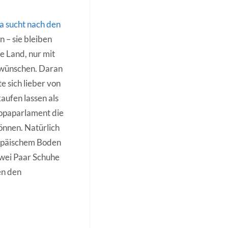
a sucht nach den
 – sie bleiben
e Land, nur mit
 wünschen. Daran
e sich lieber von
aufen lassen als
uropaparlament die
önnen. Natürlich
ropäischem Boden
 zwei Paar Schuhe
en den