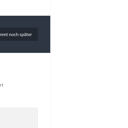
mmt noch später
rt