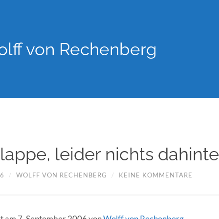
lff von Rechenberg
appe, leider nichts dahinte
06
/
WOLFF VON RECHENBERG
/
KEINE KOMMENTARE
ert am 7. September 2006 von
Wolff von Rechenberg