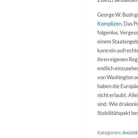
George W. Bush ge
Komplizen
. Das P
folgenlos. Vergess
einem Staatengebi
kann ein aufrecht
ihren eigenen Reg
endlich einzusehe
von Washington au
haben die Europä
nicht erlaubt. All
sind. Wie drakoni
Stabilitätspakt b
Kategorien:
Ansich