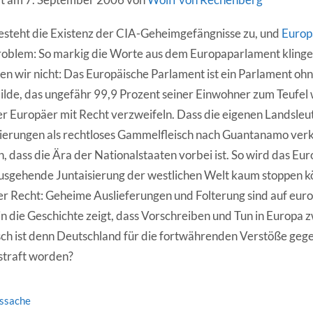
steht die Existenz der CIA-Geheimgefängnisse zu, und
Europ
roblem: So markig die Worte aus dem Europaparlament klingen
en wir nicht: Das Europäische Parlament ist ein Parlament ohn
lde, das ungefähr 99,9 Prozent seiner Einwohner zum Teufel
er Europäer mit Recht verzweifeln. Dass die eigenen Landsleut
ierungen als rechtloses Gammelfleisch nach Guantanamo verk
n, dass die Ära der Nationalstaaten vorbei ist. So wird das E
sgehende Juntaisierung der westlichen Welt kaum stoppen k
er Recht: Geheime Auslieferungen und Folterung sind auf eu
ein die Geschichte zeigt, dass Vorschreiben und Tun in Europa
sch ist denn Deutschland für die fortwährenden Verstöße geg
estraft worden?
tssache