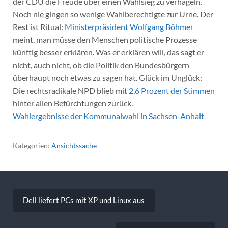
der CDU die Freude über einen Wahlsieg zu verhageln.
Noch nie gingen so wenige Wahlberechtigte zur Urne. Der
Rest ist Ritual:
Ministerpräsident Wolfgang Böhmer
meint, man müsse den Menschen politische Prozesse
künftig besser erklären. Was er erklären will, das sagt er
nicht, auch nicht, ob die Politik den Bundesbürgern
überhaupt noch etwas zu sagen hat. Glück im Unglück:
Die rechtsradikale NPD blieb mit
2,6 Prozent der Stimmen
hinter allen Befürchtungen zurück.
Wahlergebnisse der Kommunalwahl in Sachsen-Anhalt
Kategorien:
Ansichtssache
Beitragsnavigation
Dell liefert PCs mit XP und Linux aus