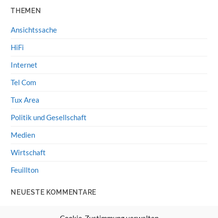
THEMEN
Ansichtssache
HiFi
Internet
Tel Com
Tux Area
Politik und Gesellschaft
Medien
Wirtschaft
Feuillton
NEUESTE KOMMENTARE
Wolff von Rechenberg
zu
HiFi-Klassiker: LS3/5a