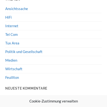
Ansichtssache
HiFi
Internet
Tel Com
Tux Area
Politik und Gesellschaft
Medien
Wirtschaft
Feuillton
NEUESTE KOMMENTARE
Wolff von Rechenberg
zu
HiFi-Klassiker: LS3/5a
Cookie-Zustimmung verwalten
Guenter
zu
HiFi-Klassiker: LS3/5a