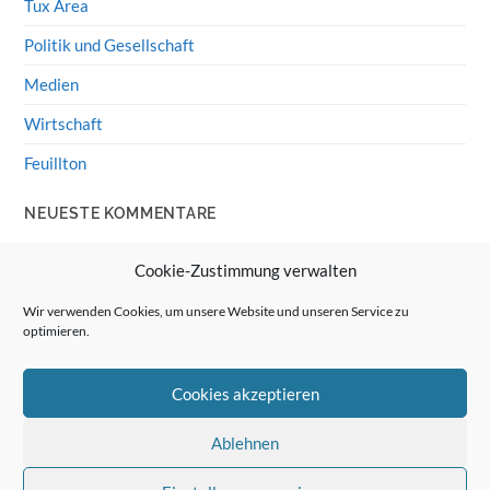
Tux Area
Politik und Gesellschaft
Medien
Wirtschaft
Feuillton
NEUESTE KOMMENTARE
Wolff von Rechenberg
zu
HiFi-Klassiker: LS3/5a
Cookie-Zustimmung verwalten
Guenter
zu
HiFi-Klassiker: LS3/5a
Wir verwenden Cookies, um unsere Website und unseren Service zu
optimieren.
Wolff von Rechenberg
zu
Linux Mint: Google Drive
integrieren
Cookies akzeptieren
Günter Link
zu
Linux Mint: Google Drive integrieren
Wolff von Rechenberg
zu
HiFi-Klassiker: Celestion 3
Ablehnen