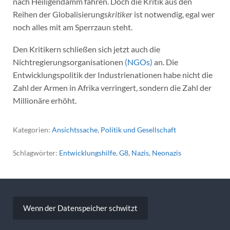
nach Heiligendamm fahren. Doch die Kritik aus den
Reihen der Globalisierungs
kritiker
ist notwendig, egal wer
noch alles mit am Sperrzaun steht.
Den Kritikern schließen sich jetzt auch die
Nichtregierungsorganisationen
(NGOs)
an. Die
Entwicklungspolitik der Industrienationen habe nicht die
Zahl der Armen in Afrika verringert, sondern die Zahl der
Millionäre erhöht.
Kategorien:
Ansichtssache
,
Politik und Gesellschaft
Schlagwörter:
Entwicklungshilfe
,
G8
,
Nazis
,
Neonazis
Beitragsnavigation
Wenn der Datenspeicher schwitzt