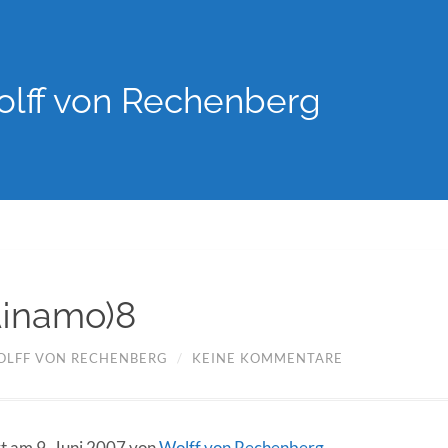
lff von Rechenberg
Ã¡namo)8
OLFF VON RECHENBERG
/
KEINE KOMMENTARE
rt am 9. Juni 2007 von
Wolff von Rechenberg