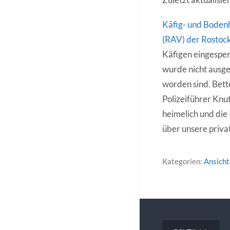
Käfig- und Bodenh
(RAV) der Rostocke
Käfigen eingesperr
wurde nicht ausges
worden sind. Bett
Polizeiführer Kn
heimelich und die
über unsere priva
Kategorien:
Ansich
Beitragsna