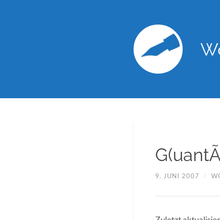
Wo
G(uant
9. JUNI 2007
/
W
Zuletzt aktualisie