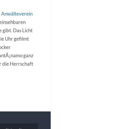
he Anwälteverein
 einsehbaren
 gibt. Das Licht
ie Uhr gefilmt
ocker
uantÃ¡namo ganz
r die Herrschaft