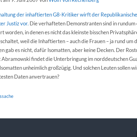
altung der inhaftierten G8-Kritiker wirft der Republikanisc
r Justiz vor.
Die verhafteten Demonstranten sind in rundum
t worden, in denen es nicht das kleinste bisschen Privatsphäre
chaltet, weil die Inhaftierten – auch die Frauen – ja rund um d
en gab es nicht, dafür Isomatten, aber keine Decken. Der Rost
ut Abramowski findet die Unterbringung im norddeutschen G
 Isomatten unheimlich großzügig. Und solchen Leuten sollen wi
testen Daten anvertrauen?
tssache
vigation