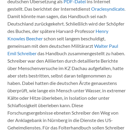
deutschen Übersetzung als
PDF-Datei
ins Internet
gestellt. Das berichtet der Internetdienst
Oraclesyndicate
.
Damit könnte man sagen, das Handbuch sei nach
Deutschland zurückgekehrt. Schließlich wird der Schöpfer
des Buches, der spätere Harvard-Professor
Henry
Knowles Beecher
schon seit langem beschuldigt,
gemeinsam mit dem deutschen Militärarzt
Walter Paul
Emil Schreiber
das Handbuch zusammengestellt zu haben.
Schreiber war den Alliierten durch detaillierte Berichte
über Menschenversuche im KZ Dachau aufgefallen, hatte
aber stets bestritten, selbst daran teilgenommen zu
haben. Dabei hatten die deutschen Ärzte genauestens
überprüft, wie lange ein Mensch unter Wasser, in extremer
Kälte oder Hitze überleben, in Isolation oder unter
Schlaflosigkeit überleben kann. Diese
Forschungsergebnisse ebneten Schreiber den Weg von
der Anklagebank in Nürnberg in die Dienste des US-
Geheimdienstes. Für das Folterhandbuch sollen Schreiber