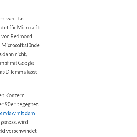
n, weil das
tet für Microsoft:
ma von Redmond
. Microsoft stünde
s dann nicht,
ampf mit Google
Das Dilemma lässt
nen Konzern
er 90er begegnet.
terview mit dem
 genoss, wird
eld verschwindet