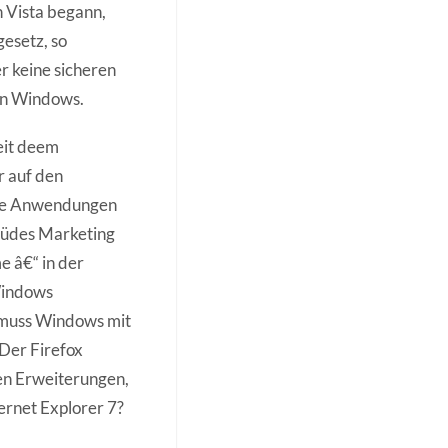
n Vista begann,
gesetz, so
r keine sicheren
on Windows.
seit deem
r auf den
 die Anwendungen
 rüdes Marketing
e â€“ in der
Windows
t muss Windows mit
Der Firefox
gen Erweiterungen,
ternet Explorer 7?