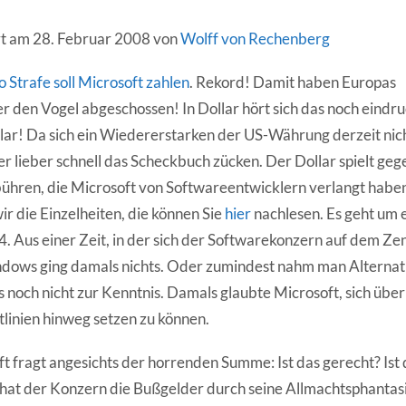
ert am 28. Februar 2008 von
Wolff von Rechenberg
 Strafe soll Microsoft zahlen
. Rekord! Damit haben Europas
den Vogel abgeschossen! In Dollar hört sich das noch eindruc
lar! Da sich ein Wiedererstarken der US-Währung derzeit nic
er lieber schnell das Scheckbuch zücken. Der Dollar spielt geg
ühren, die Microsoft von Softwareentwicklern verlangt haben 
r die Einzelheiten, die können Sie
hier
nachlesen. Es geht um 
. Aus einer Zeit, in der sich der Softwarekonzern auf dem Ze
dows ging damals nichts. Oder zumindest nahm man Alternat
noch nicht zur Kenntnis. Damals glaubte Microsoft, sich über 
inien hinweg setzen zu können.
ft fragt angesichts der horrenden Summe: Ist das gerecht? Ist
 hat der Konzern die Bußgelder durch seine Allmachtsphantasi