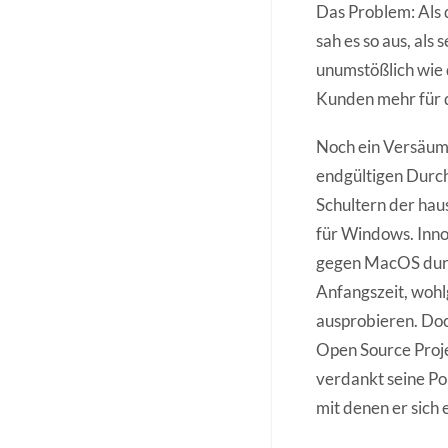
Das Problem: Als 
sah es so aus, als
unumstößlich wie 
Kunden mehr für d
Noch ein Versäumn
endgültigen Durch
Schultern der hau
für Windows. Inno
gegen MacOS durch
Anfangszeit, wohl
ausprobieren. Doc
Open Source Proje
verdankt seine Po
mit denen er sich 