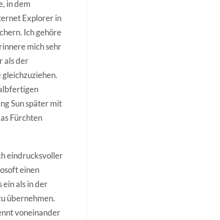
e, in dem
ternet Explorer in
üchern. Ich gehöre
erinnere mich sehr
r als der
 gleichzuziehen.
albfertigen
g Sun später mit
das Fürchten
h eindrucksvoller
osoft einen
ein als in der
 zu übernehmen.
ennt voneinander