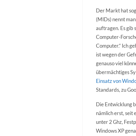
Der Markt hat sog
(MIDs) nennt man 
auftragen. Es gib 
Computer-Forsch
Computer.“ Ich ge
ist wegen der Gef
genauso viel könn
übermächtiges Sym
Einsatz von Wind
Standards, zu Goo
Die Entwicklung 
nämlich erst, seit
unter 2 Ghz, Fest
Windows XP genau 