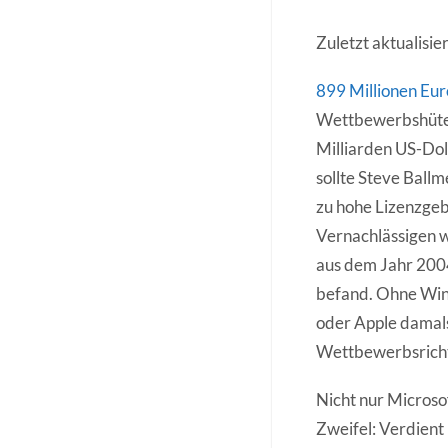
Zuletzt aktualisi
899 Millionen Euro
Wettbewerbshüter 
Milliarden US-Dol
sollte Steve Ballm
zu hohe Lizenzgeb
Vernachlässigen wi
aus dem Jahr 2004
befand. Ohne Win
oder Apple damals 
Wettbewerbsrichtl
Nicht nur Microso
Zweifel: Verdient