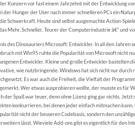
der Konzern vor fast einem Jahrzehnt mit der Entwicklung vo
 sei der Hunger der User nach immer schnelleren PCs ein Natur
die Schwerkraft. Heute sind selbst ausgemachte Action-Spiele
as Mehr, Schneller, Teurer der Computerindustrie â€“ und v
is des Dinosauriers Microsoft: Entwickler. In all den Jahren 
bruch mit Win95 ruhte die Popularität von Microsoft nicht nu
seigenen Entwickler. Kleine und große Entwickler bastelten
vative, wie nutzbringende. Windows hat sich nicht nur durch
gesetzt. Es war auch die Freiheit, die Vielfalt der Programm
gemerkt. Wer etwas ausprobieren wollte, der musste es für 
h der Spaß war teuer, denn ohne Lizenz ging gar nichts. Jetz
kten konkurrieren, bei denen jeder einfach mitmachen kann. 
pularität nicht der besseren Codebasis, sondern den unzähli
erweitern lässt. Wieviele Add-ons gibt es eigentlich für den In