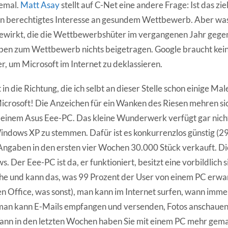
lemal.
Matt Asay
stellt auf C-Net eine andere Frage: Ist das zi
in berechtigtes Interesse an gesundem Wettbewerb. Aber wa
ewirkt, die die Wettbewerbshüter im vergangenen Jahr gege
ben zum Wettbewerb nichts beigetragen. Google braucht kei
 um Microsoft im Internet zu deklassieren.
n die Richtung, die ich selbt an dieser Stelle schon einige Ma
icrosoft! Die Anzeichen für ein Wanken des Riesen mehren sic
f einem Asus Eee-PC. Das kleine Wunderwerk verfügt gar nich
indows XP zu stemmen. Dafür ist es konkurrenzlos günstig (29
Angaben in den ersten vier Wochen 30.000 Stück verkauft. Di
. Der Eee-PC ist da, er funktioniert, besitzt eine vorbildlich 
e und kann das, was 99 Prozent der User von einem PC erwart
n Office, was sonst), man kann im Internet surfen, wann im
 man kann E-Mails empfangen und versenden, Fotos anschauen
ann in den letzten Wochen haben Sie mit einem PC mehr gem