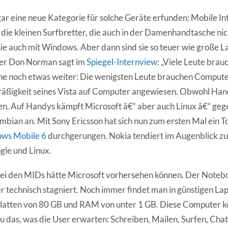
ar eine neue Kategorie für solche Geräte erfunden: Mobile In
die kleinen Surfbretter, die auch in der Damenhandtasche nic
sie auch mit Windows. Aber dann sind sie so teuer wie große L
er Don Norman sagt im
Spiegel-Internview
: „Viele Leute brau
he noch etwas weiter: Die wenigsten Leute brauchen Compute
räßigkeit seines Vista auf Computer angewiesen. Obwohl Han
en. Auf Handys kämpft Microsoft â€“ aber auch Linux â€“ geg
bian an. Mit Sony Ericsson hat sich nun zum ersten Mal ein T
ows Mobile 6
durchgerungen. Nokia tendiert im Augenblick zu
gle und Linux.
bei den MIDs hätte Microsoft vorhersehen können. Der Note
 er technisch stagniert. Noch immer findet man in günstigen L
platten von 80 GB und RAM von unter 1 GB. Diese Computer k
das, was die User erwarten: Schreiben, Mailen, Surfen, Chat