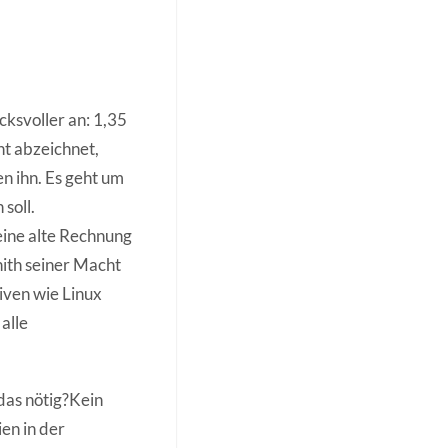
ksvoller an: 1,35
ht abzeichnet,
en ihn. Es geht um
soll.
eine alte Rechnung
nith seiner Macht
iven wie Linux
alle
 das nötig?Kein
en in der