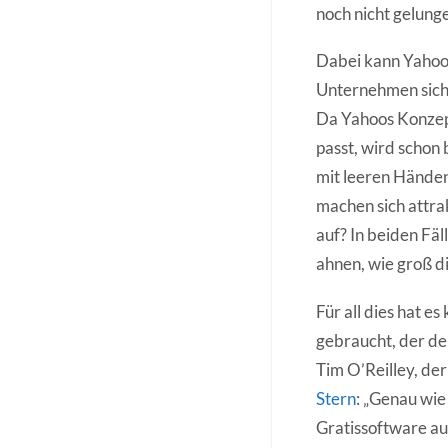
noch nicht gelunge
Dabei kann Yahoo d
Unternehmen sich 
Da Yahoos Konzep
passt, wird schon
mit leeren Händen 
machen sich attra
auf? In beiden Fä
ahnen, wie groß d
Für all dies hat 
gebraucht, der de
Tim O’Reilley, der
Stern
: „Genau wie
Gratissoftware au