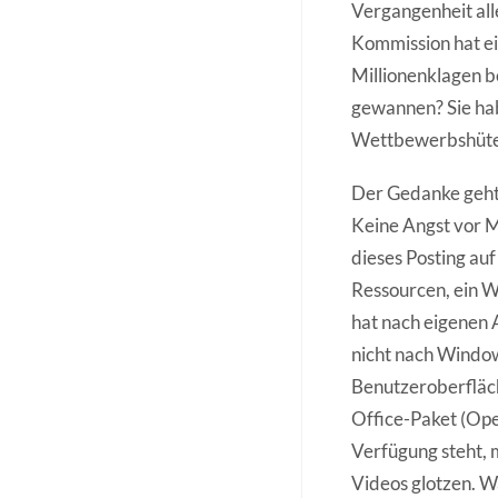
Vergangenheit al
Kommission hat e
Millionenklagen b
gewannen? Sie ha
Wettbewerbshüter,
Der Gedanke geht i
Keine Angst vor M
dieses Posting au
Ressourcen, ein W
hat nach eigenen 
nicht nach Windows
Benutzeroberfläch
Office-Paket (Ope
Verfügung steht,
Videos glotzen. W