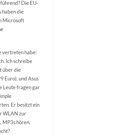
elführend? Die EU-
s haben die
n Microsoft
ne
le vertreten habe:
h. Ich schreibe
t über die
9 Euro), und Asus
e Leute fragen gar
simple
en. Er besitzt ein
mer WLAN zur
, MP3s hören,
acht?