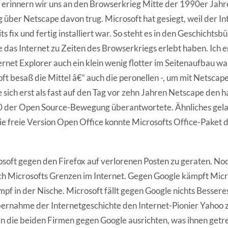
erinnern wir uns an den Browserkrieg Mitte der 1990er Jahr
 über Netscape davon trug. Microsoft hat gesiegt, weil der In
 fix und fertig installiert war. So steht es in den Geschichtsb
e das Internet zu Zeiten des Browserkriegs erlebt haben. Ich 
ernet Explorer auch ein klein wenig flotter im Seitenaufbau wa
ft besaß die Mittel â€“ auch die peronellen -, um mit Netscape
sich erst als fast auf den Tag vor zehn Jahren Netscape den h
 der Open Source-Bewegung überantwortete. Ähnliches gelan
die freie Version Open Office konnte Microsofts Office-Paket 
soft gegen den Firefox auf verlorenen Posten zu geraten. Noc
h Microsofts Grenzen im Internet. Gegen Google kämpft Micr
pf in der Nische. Microsoft fällt gegen Google nichts Besseres 
ernahme der Internetgeschichte den Internet-Pionier Yahoo
 die beiden Firmen gegen Google ausrichten, was ihnen getr