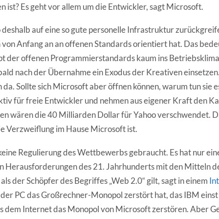
n ist? Es geht vor allem um die Entwickler, sagt Microsoft.
eshalb auf eine so gute personelle Infrastruktur zurückgreife
von Anfang an an offenen Standards orientiert hat. Das bedeu
t der offenen Programmierstandards kaum ins Betriebskli
 bald nach der Übernahme ein Exodus der Kreativen einsetzen
da. Sollte sich Microsoft aber öffnen können, warum tun sie e
ktiv für freie Entwickler und nehmen aus eigener Kraft den K
llen wären die 40 Milliarden Dollar für Yahoo verschwendet. 
ie Verzweiflung im Hause Microsoft ist.
es keine Regulierung des Wettbewerbs gebraucht. Es hat nur ei
n Herausforderungen des 21. Jahrhunderts mit den Mitteln d
 als der Schöpfer des Begriffes „Web 2.0“ gilt, sagt in einem
In
 der PC das Großrechner-Monopol zerstört hat, das IBM einst
s dem Internet das Monopol von Microsoft zerstören. Aber G