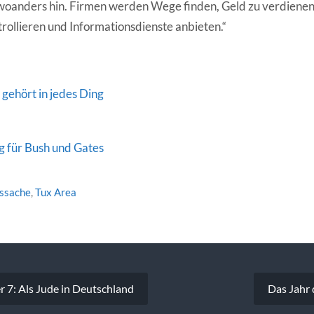
r woanders hin. Firmen werden Wege finden, Geld zu verdienen
ollieren und Informationsdienste anbieten.“
 gehört in jedes Ding
für Bush und Gates
tssache
,
Tux Area
vigation
r 7: Als Jude in Deutschland
Das Jahr 