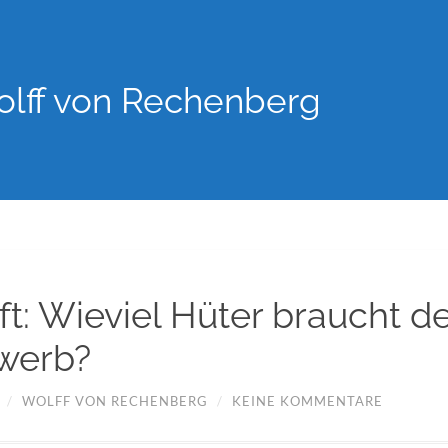
lff von Rechenberg
ft: Wieviel Hüter braucht d
werb?
/
WOLFF VON RECHENBERG
/
KEINE KOMMENTARE