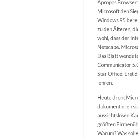
Apropos Browser: 
Microsoft den Sieg
Windows 95 bereits
zu den Älteren, di
wohl, dass der Int
Netscape. Microso
Das Blatt wendete 
Communicator 5.0
Star Office. Erst 
lehren.
Heute droht Micro
dokumentieren sic
aussichtslosen Kam
größten Firmenüb
Warum? Was sollen