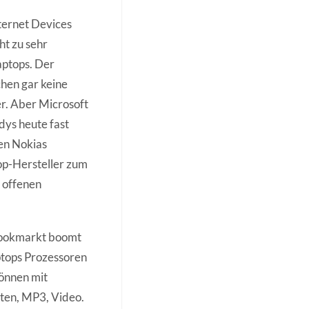
ternet Devices
ht zu sehr
aptops. Der
chen gar keine
r. Aber Microsoft
dys heute fast
en Nokias
op-Hersteller zum
 offenen
bookmarkt boomt
aptops Prozessoren
önnen mit
ten, MP3, Video.