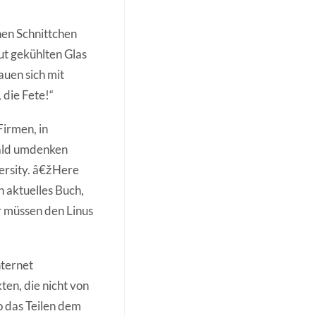
ehen Schnittchen
ut gekühlten Glas
auen sich mit
 die Fete!“
Firmen, in
 bald umdenken
ersity. â€žHere
 aktuelles Buch,
r müssen den Linus
nternet
ten, die nicht von
o das Teilen dem