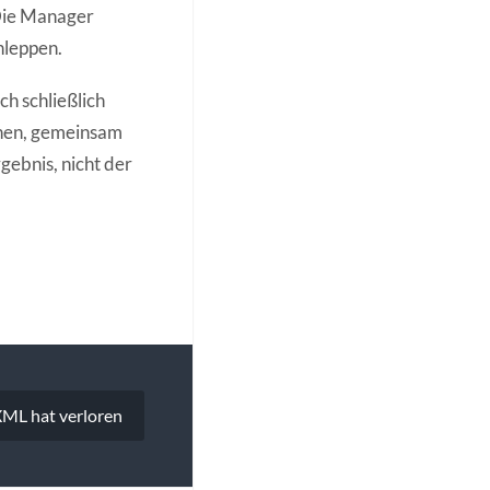
 Die Manager
hleppen.
h schließlich
tchen, gemeinsam
gebnis, nicht der
L hat verloren