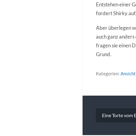
Entstehen einer G
fordert Shirky au
Aber überlegen wi
auch ganz anders 
fragen sie einen D
Grund.
Kategorien:
Ansich
Beitragsna
Eine Torte vom 