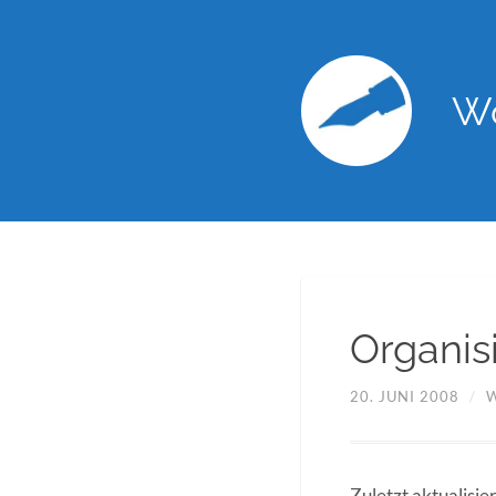
Wo
Organis
20. JUNI 2008
/
Zuletzt aktualisie