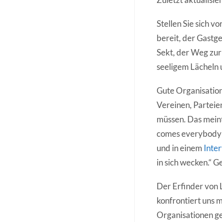
Stellen Sie sich v
bereit, der Gastg
Sekt, der Weg zur 
seeligem Lächeln u
Gute Organisation
Vereinen, Parteien
müssen. Das meint
comes everybody: 
und in einem
Inte
in sich wecken.“ G
Der Erfinder von L
konfrontiert uns 
Organisationen ge