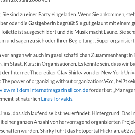
or, Sie sind zu einer Party eingeladen. Wenn Sie ankommen, st
eber oder die Gastgeberin begrüßt Sie gut gelaunt mit einem g
Toilette ist ausgeschildert und die Musik macht Laune. Sie sch
m und sagen zu sich oder Ihrer Begleitung: „Super organisiert,
 verlangen wir auch im gesellschaftlichen Zusammenhang: in 
, im Staat. Kurz: in Organisationen. Es könnte sein, dass wir
 der Internet-Theoretiker Clay Shirky von der New York Univ
The power of organizing without organizationsâ€œ, heißt sein
rview mit dem Internetmagazin silicon.de
fordert er: „Manage
emeint ist natürlich
Linus Torvalds
.
inux, das sich laufend selbst neu erfindet. Hintergrund: Das I
mit einer ganzen Anzahl von hervorragend organisierten Projek
schaffen wurden. Shirky führt das Fotoportal Flickr an, â€žw