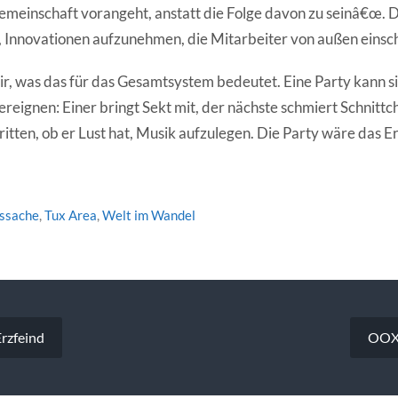
emeinschaft vorangeht, anstatt die Folge davon zu seinâ€œ.
f, Innovationen aufzunehmen, die Mitarbeiter von außen einsc
r, was das für das Gesamtsystem bedeutet. Eine Party kann sic
ereignen: Einer bringt Sekt mit, der nächste schmiert Schnit
ritten, ob er Lust hat, Musik aufzulegen. Die Party wäre das Er
tssache
,
Tux Area
,
Welt im Wandel
vigation
Erzfeind
OOXM