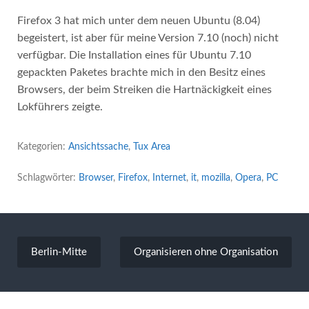
Firefox 3 hat mich unter dem neuen Ubuntu (8.04)
begeistert, ist aber für meine Version 7.10 (noch) nicht
verfügbar. Die Installation eines für Ubuntu 7.10
gepackten Paketes brachte mich in den Besitz eines
Browsers, der beim Streiken die Hartnäckigkeit eines
Lokführers zeigte.
Kategorien:
Ansichtssache
,
Tux Area
Schlagwörter:
Browser
,
Firefox
,
Internet
,
it
,
mozilla
,
Opera
,
PC
Beitragsnavigation
Berlin-Mitte
Organisieren ohne Organisation