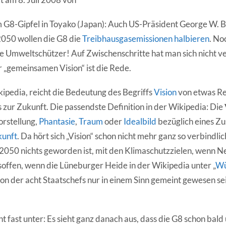
G8-Gipfel in Toyako (Japan): Auch US-Präsident George W. Bus
 2050 wollen die G8 die
Treibhausgasemissionen halbieren
. No
be Umweltschützer! Auf Zwischenschritte hat man sich nicht v
r „gemeinsamen Vision“ ist die Rede.
kipedia, reicht die Bedeutung des Begriffs
Vision
von etwas Re
is zur Zukunft. Die passendste Definition in der Wikipedia: Die
orstellung,
Phantasie
,
Traum
oder
Idealbild
bezüglich eines Zu
kunft
. Da hört sich „Vision“ schon nicht mehr ganz so verbindlic
2050 nichts geworden ist, mit den Klimaschutzzielen, wenn 
fen, wenn die Lüneburger Heide in der Wikipedia unter „
Wü
on der acht Staatschefs nur in einem Sinn gemeint gewesen sei
 fast unter: Es sieht ganz danach aus, dass die G8 schon bald