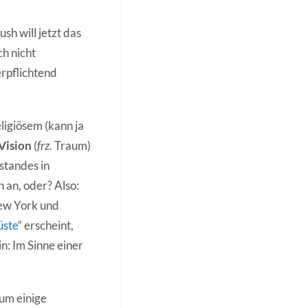
h will jetzt das
ch nicht
erpflichtend
ligiösem (kann ja
Vision
(
frz.
Traum)
standes in
h an, oder? Also:
New York und
ste
“ erscheint,
n: Im Sinne einer
 um einige