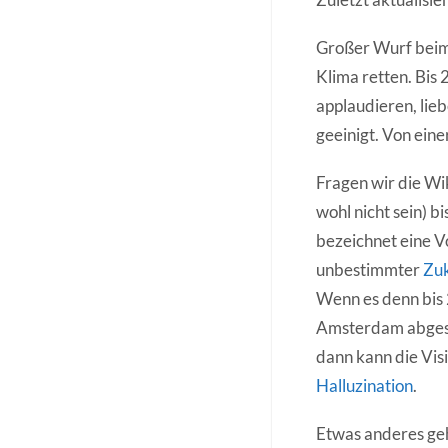
Großer Wurf beim 
Klima retten. Bis
applaudieren, lie
geeinigt. Von eine
Fragen wir die Wi
wohl nicht sein) b
bezeichnet eine V
unbestimmter
Zu
Wenn es denn bis 
Amsterdam abgesof
dann kann die Visi
Halluzination
.
Etwas anderes geht