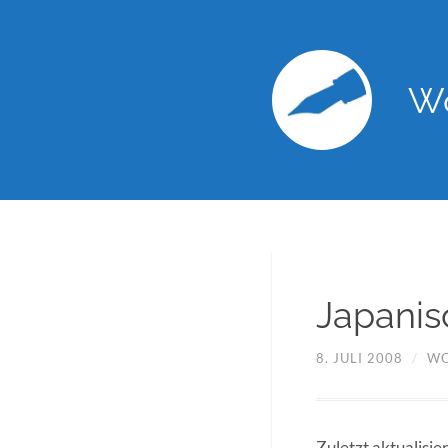
Wo
Japanis
8. JULI 2008
/
WO
Zuletzt aktualisie