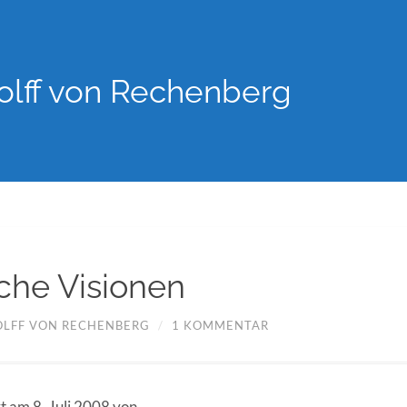
lff von Rechenberg
che Visionen
LFF VON RECHENBERG
/
1 KOMMENTAR
rt am 8. Juli 2008 von