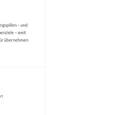
ngspillen – und
henziele – weit
afür übernehmen
rt