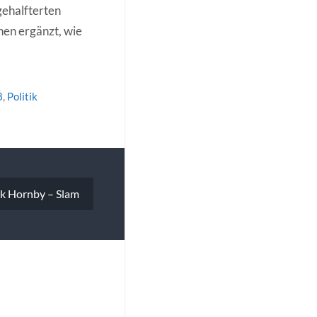
gehalfterten
nen ergänzt, wie
8
,
Politik
ck Hornby – Slam