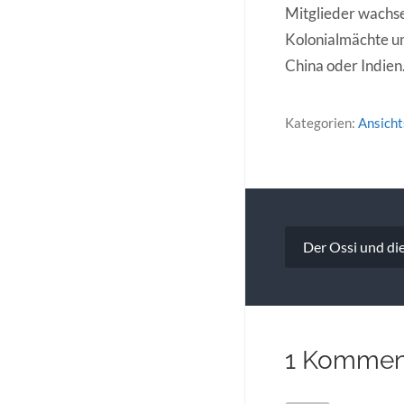
Mitglieder wachsen
Kolonialmächte um
China oder Indien
Kategorien:
Ansich
Beitragsna
Der Ossi und di
1 Kommen