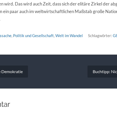
 wird. Das wird auch Zeit, dass sich der elitäre Zirkel der ab
 ein paar auch im weltwirtschaftlichen Maßstab große Natio
.
tssache
,
Politik und Gesellschaft
,
Welt im Wandel
Schlagwörter:
G
vigation
e Demokratie
Buchtipp: Ni
tar