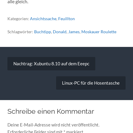
alle gleich.
Kategorien:
Ansichtssache
,
Feuillton
Schlagwörter:
Buchtipp
,
Donald
,
James
,
Moskauer Roulette
Beitragsnavigation
Nachtrag: Xubuntu 8.10 auf dem Eeepc
Linux-PC für die Hosentasche
Schreibe einen Kommentar
Deine E-Mail-Adresse wird nicht veröffentlicht.
Erforderliche Felder sind mit
*
markiert