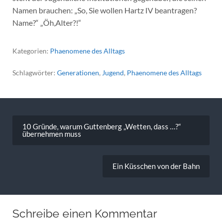
Namen brauchen: „So, Sie wollen Hartz IV beantragen?
Name?“ „Öh,Alter?!“
Kategorien:
Phaenomene des Alltags
Schlagwörter:
Generationen
,
Jugend
,
Phaenomene des Alltags
Beitragsnavigation
10 Gründe, warum Guttenberg „Wetten, dass …?“
übernehmen muss
Ein Küsschen von der Bahn
Schreibe einen Kommentar