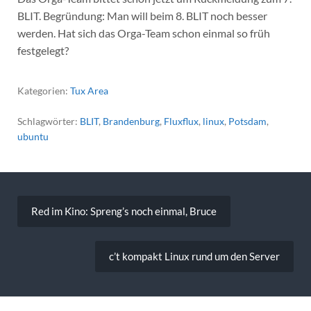
BLIT. Begründung: Man will beim 8. BLIT noch besser
werden. Hat sich das Orga-Team schon einmal so früh
festgelegt?
Kategorien:
Tux Area
Schlagwörter:
BLIT
,
Brandenburg
,
Fluxflux
,
linux
,
Potsdam
,
ubuntu
Beitragsnavigation
Red im Kino: Spreng’s noch einmal, Bruce
c’t kompakt Linux rund um den Server