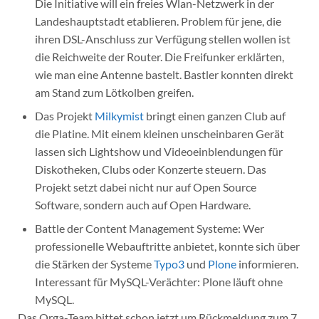
Die Initiative will ein freies Wlan-Netzwerk in der
Landeshauptstadt etablieren. Problem für jene, die
ihren DSL-Anschluss zur Verfügung stellen wollen ist
die Reichweite der Router. Die Freifunker erklärten,
wie man eine Antenne bastelt. Bastler konnten direkt
am Stand zum Lötkolben greifen.
Das Projekt
Milkymist
bringt einen ganzen Club auf
die Platine. Mit einem kleinen unscheinbaren Gerät
lassen sich Lightshow und Videoeinblendungen für
Diskotheken, Clubs oder Konzerte steuern. Das
Projekt setzt dabei nicht nur auf Open Source
Software, sondern auch auf Open Hardware.
Battle der Content Management Systeme: Wer
professionelle Webauftritte anbietet, konnte sich über
die Stärken der Systeme
Typo3
und
Plone
informieren.
Interessant für MySQL-Verächter: Plone läuft ohne
MySQL.
Das Orga-Team bittet schon jetzt um Rückmeldung zum 7.