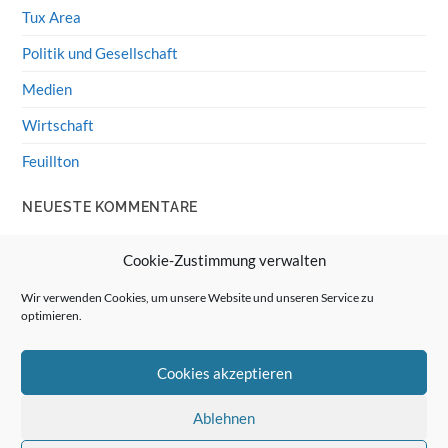
Tux Area
Politik und Gesellschaft
Medien
Wirtschaft
Feuillton
NEUESTE KOMMENTARE
Wolff von Rechenberg
zu
HiFi-Klassiker: LS3/5a
Cookie-Zustimmung verwalten
Guenter
zu
HiFi-Klassiker: LS3/5a
Wir verwenden Cookies, um unsere Website und unseren Service zu
optimieren.
Wolff von Rechenberg
zu
Linux Mint: Google Drive
integrieren
Cookies akzeptieren
Günter Link
zu
Linux Mint: Google Drive integrieren
Wolff von Rechenberg
zu
HiFi-Klassiker: Celestion 3
Ablehnen