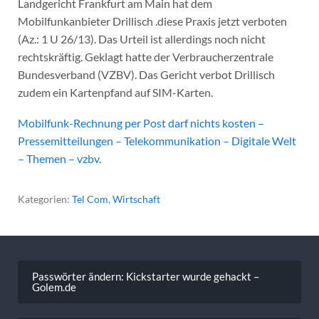
Landgericht Frankfurt am Main hat dem
Mobilfunkanbieter Drillisch .diese Praxis jetzt verboten
(Az.: 1 U 26/13). Das Urteil ist allerdings noch nicht
rechtskräftig. Geklagt hatte der Verbraucherzentrale
Bundesverband (VZBV). Das Gericht verbot Drillisch
zudem ein Kartenpfand auf SIM-Karten.
Mobilfunk-Rechnung per Post darf nichts kosten –
Pressemitteilungen – Telekommunikation – Digitale Welt
– Themen – vzbv
.
Kategorien:
Tel Com
,
Wirtschaft
Beitragsnavigation
Passwörter ändern: Kickstarter wurde gehackt –
Golem.de