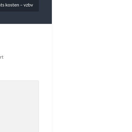
ts kosten – vzbv
rt