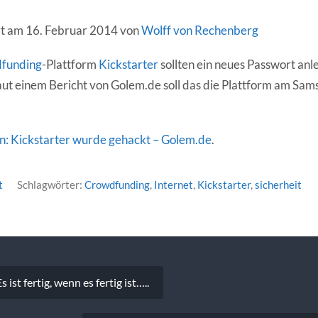
ert am 16. Februar 2014 von
Wolff von Rechenberg
funding
-Plattform
Kickstarter
sollten ein neues Passwort anl
ut einem Bericht von Golem.de soll das die Plattform am Sams
n: Kickstarter wurde gehackt – Golem.de
.
t
Schlagwörter:
Crowdfunding
,
Internet
,
Kickstarter
,
sicherheit
vigation
 ist fertig, wenn es fertig ist…..