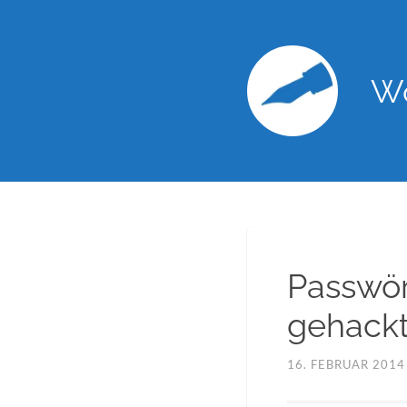
Wo
Passwör
gehackt
16. FEBRUAR 2014