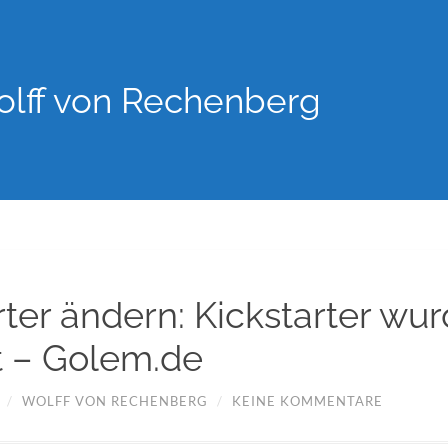
lff von Rechenberg
ter ändern: Kickstarter wu
 – Golem.de
/
WOLFF VON RECHENBERG
/
KEINE KOMMENTARE