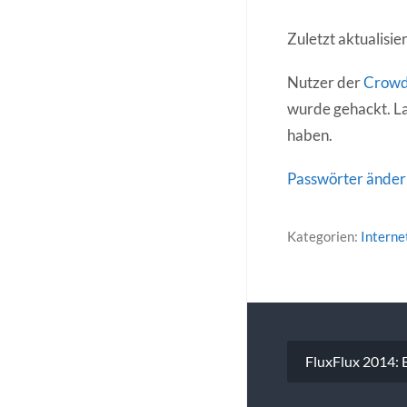
Zuletzt aktualisi
Nutzer der
Crowd
wurde gehackt. La
haben.
Passwörter änder
Kategorien:
Interne
Beitragsna
FluxFlux 2014: Es