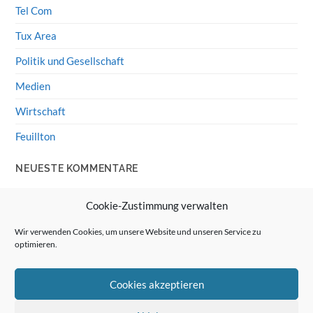
Tel Com
Tux Area
Politik und Gesellschaft
Medien
Wirtschaft
Feuillton
NEUESTE KOMMENTARE
Wolff von Rechenberg
zu
HiFi-Klassiker: LS3/5a
Cookie-Zustimmung verwalten
Guenter
zu
HiFi-Klassiker: LS3/5a
Wir verwenden Cookies, um unsere Website und unseren Service zu
optimieren.
Wolff von Rechenberg
zu
Linux Mint: Google Drive
integrieren
Cookies akzeptieren
Günter Link
zu
Linux Mint: Google Drive integrieren
Wolff von Rechenberg
zu
HiFi-Klassiker: Celestion 3