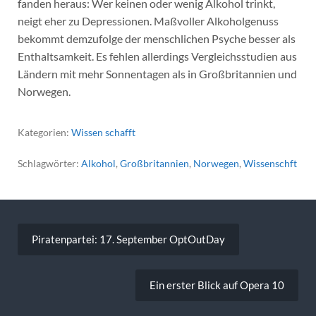
fanden heraus: Wer keinen oder wenig Alkohol trinkt,
neigt eher zu Depressionen. Maßvoller Alkoholgenuss
bekommt demzufolge der menschlichen Psyche besser als
Enthaltsamkeit. Es fehlen allerdings Vergleichsstudien aus
Ländern mit mehr Sonnentagen als in Großbritannien und
Norwegen.
Kategorien:
Wissen schafft
Schlagwörter:
Alkohol
,
Großbritannien
,
Norwegen
,
Wissenschft
Beitragsnavigation
Piratenpartei: 17. September OptOutDay
Ein erster Blick auf Opera 10