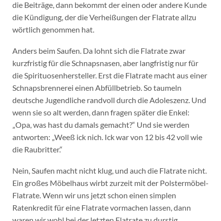
die Beiträge, dann bekommt der einen oder andere Kunde
die Kündigung, der die Verheißungen der Flatrate allzu
wörtlich genommen hat.
Anders beim Saufen. Da lohnt sich die Flatrate zwar
kurzfristig für die Schnapsnasen, aber langfristig nur für
die Spirituosenhersteller. Erst die Flatrate macht aus einer
Schnapsbrennerei einen Abfüllbetrieb. So taumeln
deutsche Jugendliche randvoll durch die Adoleszenz. Und
wenn sie so alt werden, dann fragen später die Enkel:
„Opa, was hast du damals gemacht?“ Und sie werden
antworten: „Weeß ick nich. Ick war von 12 bis 42 voll wie
die Raubritter.“
Nein, Saufen macht nicht klug, und auch die Flatrate nicht.
Ein großes Möbelhaus wirbt zurzeit mit der Polstermöbel-
Flatrate. Wenn wir uns jetzt schon einen simplen
Ratenkredit für eine Flatrate vormachen lassen, dann
waren wir wohl bei der letzten Flatrate zu durstig.