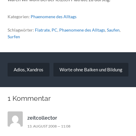
Kategorien:
Phaenomene des Alltags
Schlagwörter:
Flatrate
,
PC
,
Phaenomene des Alltags
,
Saufen
,
Surfen
Beitragsnavigation
Adios, Xandros
Worte ohne Balken und Bildung
1 Kommentar
zeitcollector
13. AUGUST 2008 — 11:08