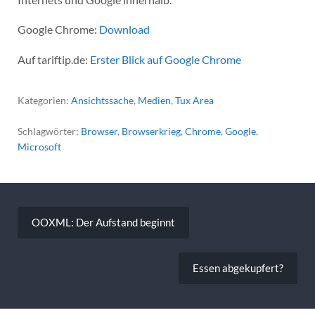
Google Chrome:
Download
Auf tariftip.de:
Erster Blick auf Google Chrome
Kategorien:
Ansichtssache
,
Medien
,
Tux Area
Schlagwörter:
Browser
,
Browserkrieg
,
Chrome
,
Google
,
Microsoft
Beitragsnavigation
OOXML: Der Aufstand beginnt
Essen abgekupfert?