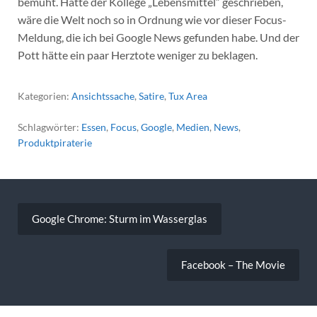
bemüht. Hätte der Kollege „Lebensmittel“ geschrieben,
wäre die Welt noch so in Ordnung wie vor dieser Focus-
Meldung, die ich bei Google News gefunden habe. Und der
Pott hätte ein paar Herztote weniger zu beklagen.
Kategorien:
Ansichtssache
,
Satire
,
Tux Area
Schlagwörter:
Essen
,
Focus
,
Google
,
Medien
,
News
,
Produktpiraterie
Beitragsnavigation
Google Chrome: Sturm im Wasserglas
Facebook – The Movie