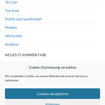
Tel Com
Tux Area
Politik und Gesellschaft
Medien
Wirtschaft
Feuillton
NEUESTE KOMMENTARE
Wolff von Rechenberg
zu
HiFi-Klassiker: LS3/5a
Cookie-Zustimmung verwalten
Guenter
zu
HiFi-Klassiker: LS3/5a
Wir verwenden Cookies, um unsere Website und unseren Service zu
optimieren.
Wolff von Rechenberg
zu
Linux Mint: Google Drive
integrieren
Cookies akzeptieren
Günter Link
zu
Linux Mint: Google Drive integrieren
Wolff von Rechenberg
zu
HiFi-Klassiker: Celestion 3
Ablehnen