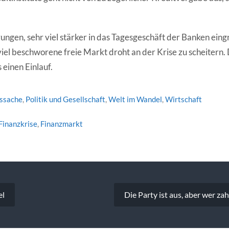
ngen, sehr viel stärker in das Tagesgeschäft der Banken eingr
 viel beschworene freie Markt droht an der Krise zu scheitern
 einen Einlauf.
tssache
,
Politik und Gesellschaft
,
Welt im Wandel
,
Wirtschaft
Finanzkrise
,
Finanzmarkt
vigation
el
Die Party ist aus, aber wer za