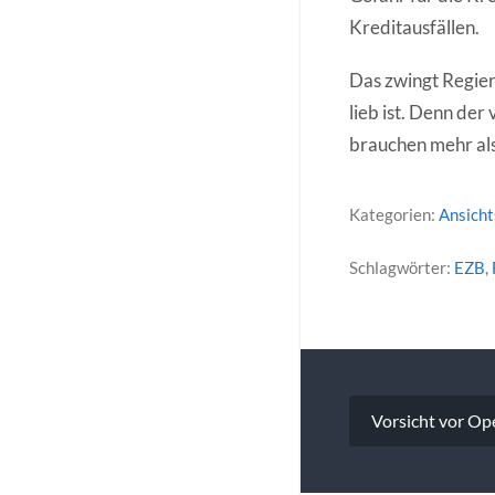
Kreditausfällen.
Das zwingt Regieru
lieb ist. Denn der
brauchen mehr als
Kategorien:
Ansich
Schlagwörter:
EZB
,
Beitragsna
Vorsicht vor Op