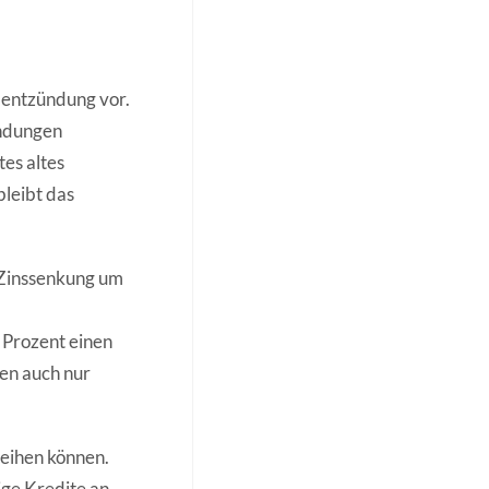
rmentzündung vor.
ündungen
es altes
bleibt das
 Zinssenkung um
 Prozent einen
ken auch nur
leihen können.
ige Kredite an