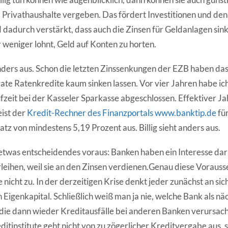
rivathaushalte vergeben. Das fördert Investitionen und den
d dadurch verstärkt, dass auch die Zinsen für Geldanlagen sin
 weniger lohnt, Geld auf Konten zu horten.
anders aus. Schon die letzten Zinssenkungen der EZB haben da
vate Ratenkredite kaum sinken lassen. Vor vier Jahren habe ic
fzeit bei der Kasseler Sparkasse abgeschlossen. Effektiver Ja
ist der
Kredit-Rechner des Finanzportals www.banktip.de
für
atz von mindestens 5,19 Prozent aus. Billig sieht anders aus.
 etwas entscheidendes voraus: Banken haben ein Interesse dara
leihen, weil sie an den Zinsen verdienen.Genau diese Vorausse
nicht zu. In der derzeitigen Krise denkt jeder zunächst an sic
 Eigenkapital. Schließlich weiß man ja nie, welche Bank als nä
ie dann wieder Kreditausfälle bei anderen Banken verursach
ditinstitute geht nicht von zu zögerlicher Kreditvergabe aus,