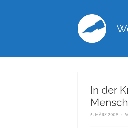
Wo
In der 
Mensch
6. MÄRZ 2009
/
W