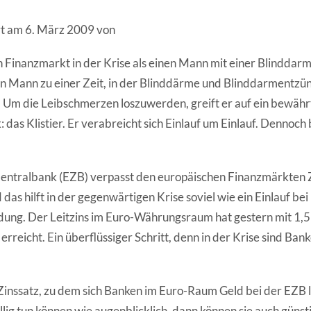
ert am 6. März 2009 von
en Finanzmarkt in der Krise als einen Mann mit einer Blindda
en Mann zu einer Zeit, in der Blinddärme und Blinddarmentz
Um die Leibschmerzen loszuwerden, greift er auf ein bewährt
 das Klistier. Er verabreicht sich Einlauf um Einlauf. Dennoch 
Zentralbank (EZB) verpasst den europäischen Finanzmärkten
das hilft in der gegenwärtigen Krise soviel wie ein Einlauf bei
ng. Der Leitzins im Euro-Währungsraum hat gestern mit 1,5
erreicht. Ein überflüssiger Schritt, denn in der Krise sind Ban
 Zinssatz, zu dem sich Banken im Euro-Raum Geld bei der EZB 
llig tun können wie augenblicklich, dann können sie auch günst