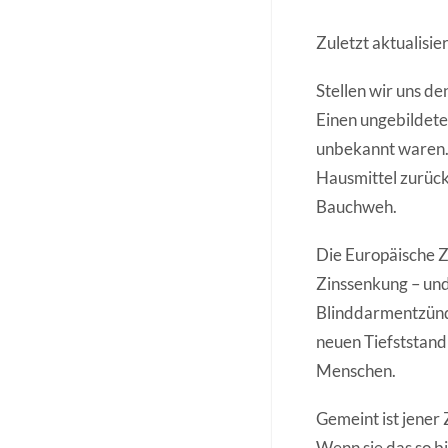
Zuletzt aktualisi
Stellen wir uns d
Einen ungebildet
unbekannt waren. 
Hausmittel zurück:
Bauchweh.
Die Europäische 
Zinssenkung – und 
Blinddarmentzündu
neuen Tiefststand 
Menschen.
Gemeint ist jener
Wenn sie das so bi