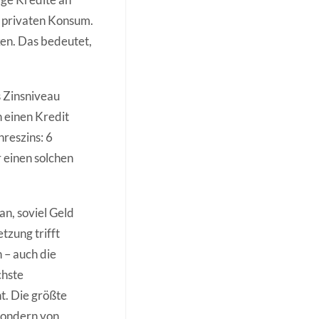
 privaten Konsum.
ken. Das bedeutet,
s Zinsniveau
h einen Kredit
hreszins: 6
 einen solchen
n, soviel Geld
tzung trifft
h – auch die
chste
t. Die größte
 sondern von