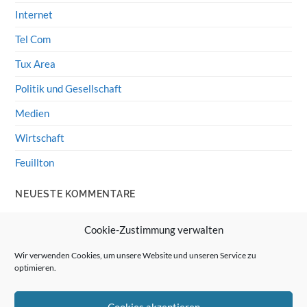
Internet
Tel Com
Tux Area
Politik und Gesellschaft
Medien
Wirtschaft
Feuillton
NEUESTE KOMMENTARE
Wolff von Rechenberg
zu
HiFi-Klassiker: LS3/5a
Cookie-Zustimmung verwalten
Guenter
zu
HiFi-Klassiker: LS3/5a
Wir verwenden Cookies, um unsere Website und unseren Service zu
optimieren.
Wolff von Rechenberg
zu
Linux Mint: Google Drive
integrieren
Cookies akzeptieren