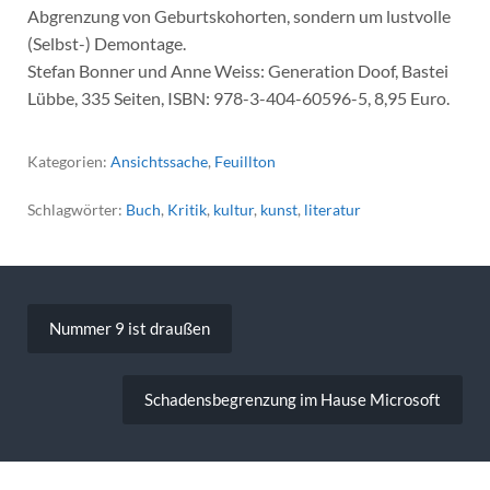
Abgrenzung von Geburtskohorten, sondern um lustvolle
(Selbst-) Demontage.
Stefan Bonner und Anne Weiss: Generation Doof, Bastei
Lübbe, 335 Seiten, ISBN: 978-3-404-60596-5, 8,95 Euro.
Kategorien:
Ansichtssache
,
Feuillton
Schlagwörter:
Buch
,
Kritik
,
kultur
,
kunst
,
literatur
Beitragsnavigation
Nummer 9 ist draußen
Schadensbegrenzung im Hause Microsoft