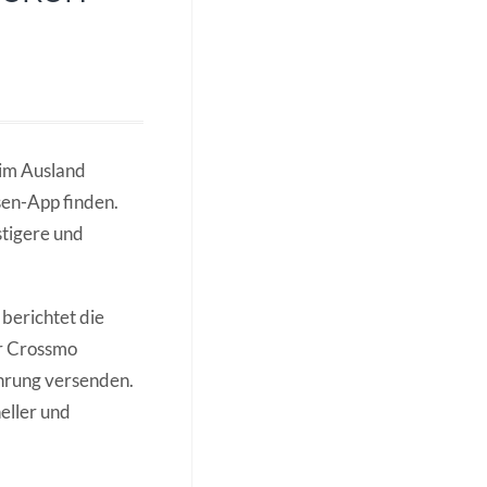
 im Ausland
sen-App finden.
stigere und
 berichtet die
r Crossmo
hrung versenden.
eller und