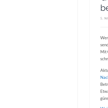
b
5. 
Wer 
send
Mit 
schn
Aktu
Nac
Betr
Etwa
güns