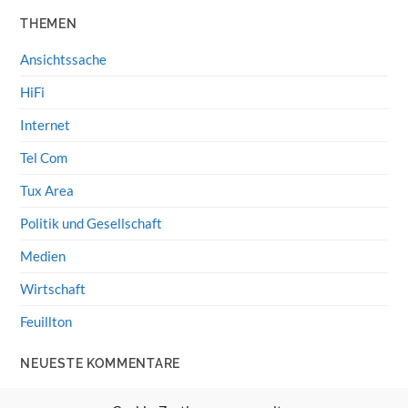
THEMEN
Ansichtssache
HiFi
Internet
Tel Com
Tux Area
Politik und Gesellschaft
Medien
Wirtschaft
Feuillton
NEUESTE KOMMENTARE
Wolff von Rechenberg
zu
HiFi-Klassiker: LS3/5a