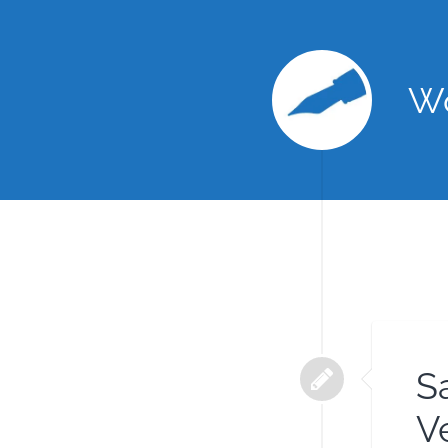
Wo
S
V