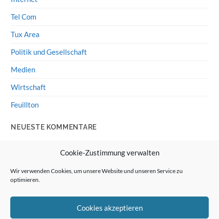
Tel Com
Tux Area
Politik und Gesellschaft
Medien
Wirtschaft
Feuillton
NEUESTE KOMMENTARE
Wolff von Rechenberg
zu
HiFi-Klassiker: LS3/5a
Cookie-Zustimmung verwalten
Guenter
zu
HiFi-Klassiker: LS3/5a
Wir verwenden Cookies, um unsere Website und unseren Service zu
optimieren.
Wolff von Rechenberg
zu
Linux Mint: Google Drive
integrieren
Cookies akzeptieren
Günter Link
zu
Linux Mint: Google Drive integrieren