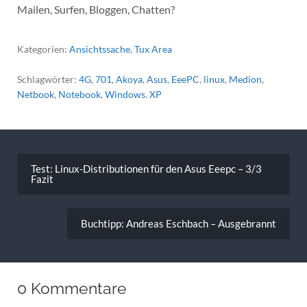
Mailen, Surfen, Bloggen, Chatten?
Kategorien:
Ansichtssache
,
Tux Area
Schlagwörter:
4G
,
701
,
Akoya
,
Asus
,
EeePC
,
linux
,
Medion
,
Netbook
,
Notebook
,
Windows
,
XP
Beitragsnavigation
Test: Linux-Distributionen für den Asus Eeepc – 3/3
Fazit
Buchtipp: Andreas Eschbach – Ausgebrannt
0 Kommentare