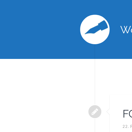
Wo
F
22.