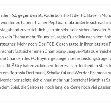
 dem 6:0 gegen den SC Paderborn hofft der FC Bayern Münch
wunden zu haben. Trainer Pep Guardiola äußerte sich nach d
tagabend zuversichtlich. „Ich bin sehr, sehr sicher, dass der A
on kein Thema mehr für uns ist“, sagte Guardiola nach dem Spi
tgegner. Mehr noch: Der FCB-Coach sagte, in ihrer jetzigen
schaft fast sicher einen Champions-League-Platz zu erreiche
 die Chancen des FC Bayern gestiegen, seine Leistungsträger
ck RibÃ©ry halten zu können. Interesse an den beiden Stars h
erem Borussia Dortmund, Schalke 04 und Werder Bremen ang
lverderber zeigte sich einmal mehr nur Sportchef Matthias S
 dem Spiel, die Saison sei noch lang, da könne noch viel passier