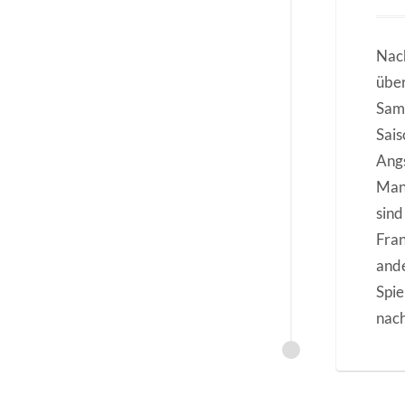
Nach
über
Sams
Sais
Angs
Mann
sind
Fran
and
Spie
nach