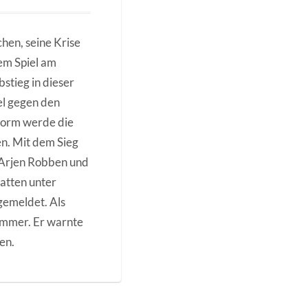
en, seine Krise
em Spiel am
bstieg in dieser
el gegen den
 Form werde die
n. Mit dem Sieg
 Arjen Robben und
atten unter
emeldet. Als
ammer. Er warnte
en.