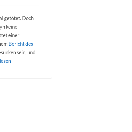
al getötet. Doch
lyn keine
ttet einer
inem
Bericht des
sunken sein, und
lesen