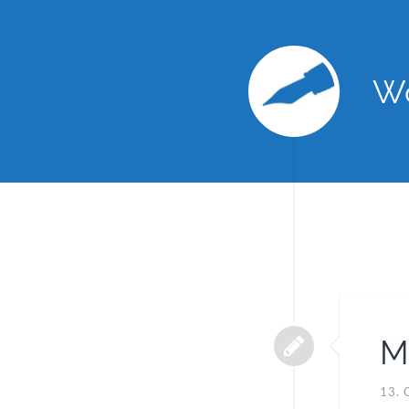
Wo
M
13.