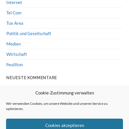
Internet
Tel Com
Tux Area
Politik und Gesellschaft
Medien
Wirtschaft
Feuillton
NEUESTE KOMMENTARE
Wolff von Rechenberg
zu
HiFi-Klassiker: LS3/5a
Cookie-Zustimmung verwalten
Guenter
zu
HiFi-Klassiker: LS3/5a
Wir verwenden Cookies, um unsere Website und unseren Service zu
optimieren.
Wolff von Rechenberg
zu
Linux Mint: Google Drive
integrieren
Cookies akzeptieren
Günter Link
zu
Linux Mint: Google Drive integrieren