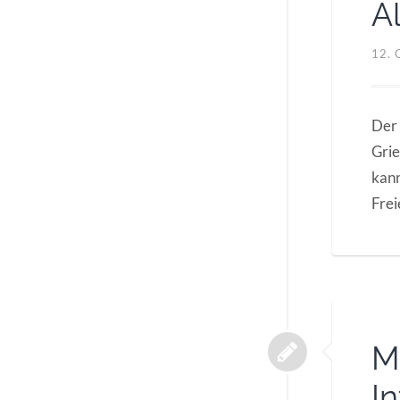
A
12.
Der 
Grie
kann
Frei
M
I