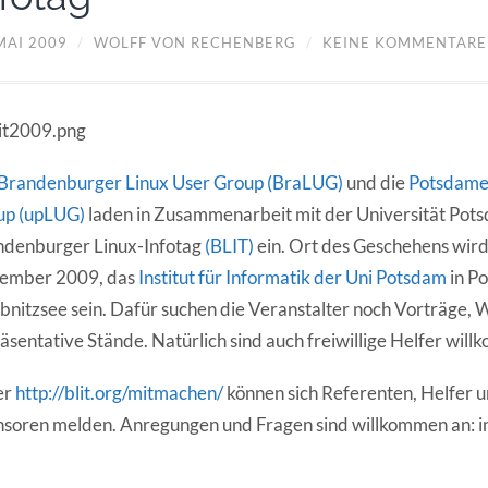
MAI 2009
/
WOLFF VON RECHENBERG
/
KEINE KOMMENTARE
Brandenburger Linux User Group (BraLUG)
und die
Potsdamer
up (upLUG)
laden in Zusammenarbeit mit der Universität Pot
ndenburger Linux-Infotag
(BLIT)
ein. Ort des Geschehens wir
ember 2009, das
Institut für Informatik der Uni Potsdam
in P
bnitzsee sein. Dafür suchen die Veranstalter noch Vorträge,
äsentative Stände. Natürlich sind auch freiwillige Helfer wil
er
http://blit.org/mitmachen/
können sich Referenten, Helfer 
soren melden. Anregungen und Fragen sind willkommen an: i