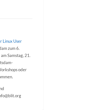
 Linux User
sdam zum 6.
d am Samstag, 21.
otsdam-
 Workshops oder
lkommen.
und
nfo@blit.org