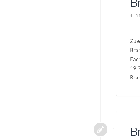
B
1. 
Zu e
Bran
Fach
19.3
Bra
B