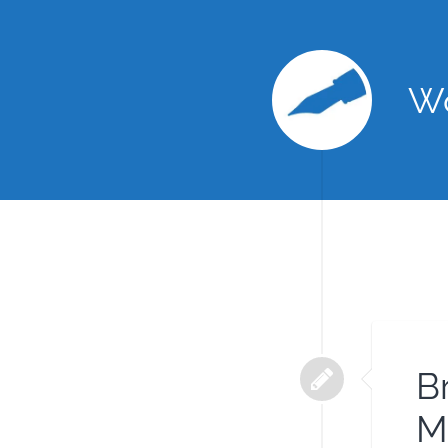
Wo
B
M