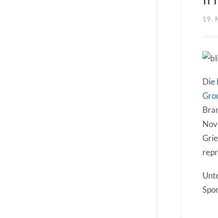
19. 
Die
Gro
Bra
Nov
Grie
repr
Unt
Spon