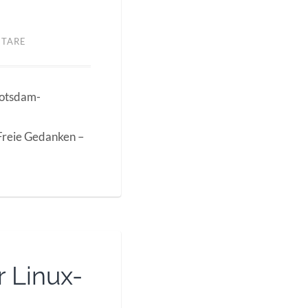
NTARE
Potsdam-
„Freie Gedanken –
 Linux-