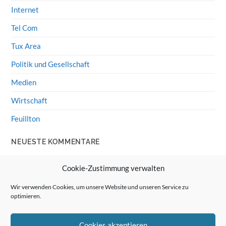
Internet
Tel Com
Tux Area
Politik und Gesellschaft
Medien
Wirtschaft
Feuillton
NEUESTE KOMMENTARE
Wolff von Rechenberg
zu
HiFi-Klassiker: LS3/5a
Cookie-Zustimmung verwalten
Guenter
zu
HiFi-Klassiker: LS3/5a
Wir verwenden Cookies, um unsere Website und unseren Service zu
optimieren.
Wolff von Rechenberg
zu
Linux Mint: Google Drive
integrieren
Cookies akzeptieren
Günter Link
zu
Linux Mint: Google Drive integrieren