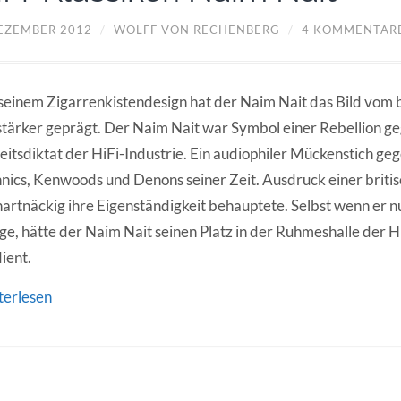
DEZEMBER 2012
/
WOLFF VON RECHENBERG
/
4 KOMMENTAR
seinem Zigarrenkistendesign hat der Naim Nait das Bild vom b
tärker geprägt. Der Naim Nait war Symbol einer Rebellion g
eitsdiktat der HiFi-Industrie. Ein audiophiler Mückenstich geg
nics, Kenwoods und Denons seiner Zeit. Ausdruck einer briti
hartnäckig ihre Eigenständigkeit behauptete. Selbst wenn er nu
ge, hätte der Naim Nait seinen Platz in der Ruhmeshalle der H
ient.
terlesen