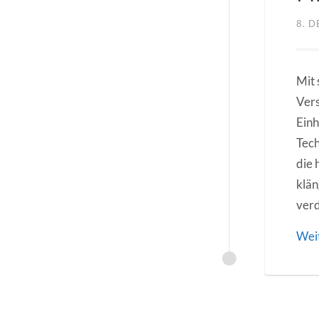
8. 
Mit 
Vers
Einh
Tech
die 
klän
verd
Wei