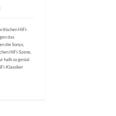
E
ritischen HiFi-
egen das
en die Sonys,
schen HiFi-Szene,
r halb so genial
iFi-Klassiker