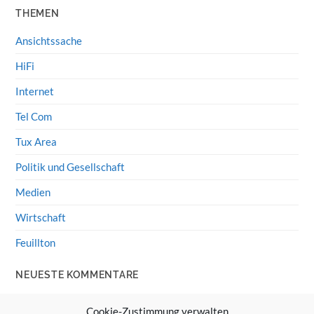
THEMEN
Ansichtssache
HiFi
Internet
Tel Com
Tux Area
Politik und Gesellschaft
Medien
Wirtschaft
Feuillton
NEUESTE KOMMENTARE
Wolff von Rechenberg
zu
HiFi-Klassiker: LS3/5a
Cookie-Zustimmung verwalten