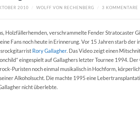
OKTOBER 2010
/
WOLFF VON RECHENBERG
/
3 KOMMENTARE
s, Holzfällerhemden, verschrammelte Fender Stratocaster Gi
seine Fans noch heute in Erinnerung. Vor 15 Jahren starb der i
srockgitarrist
Rory Gallagher
. Das Video zeigt einen Mitschni
nchild“ eingespielt auf Gallaghers letzter Tournee 1994. Der 
rock-Puristen noch einmal musikalisch in Hochform, körperlic
seiner Alkoholsucht. Die machte 1995 eine Lebertransplantat
Gallagher nicht überlebte.