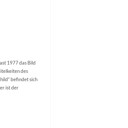
ast 1977 das Bild
Eitelkeiten des
ild“ befindet sich
r ist der