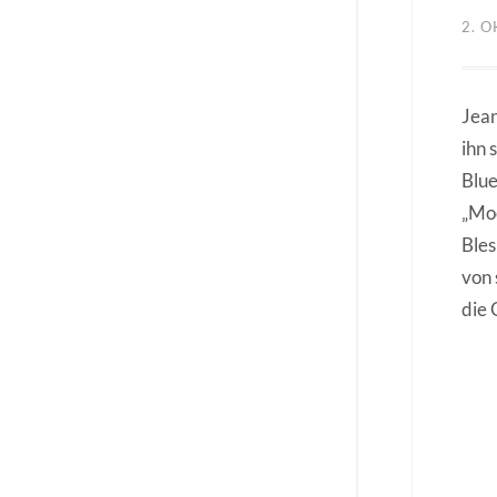
2. 
Jean
ihn 
Blue
„Moo
Bles
von 
die 