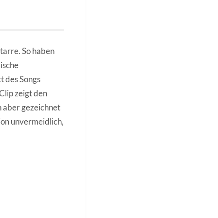
tarre. So haben
rische
tt des Songs
Clip zeigt den
h aber gezeichnet
ion unvermeidlich,