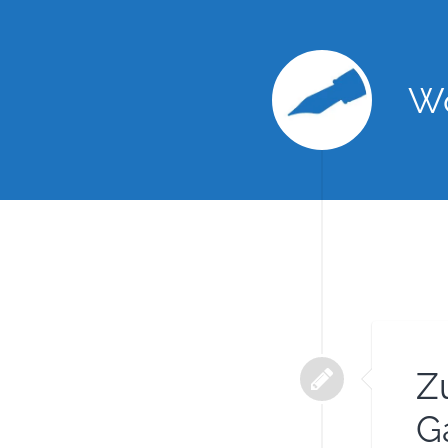
Wo
Z
G