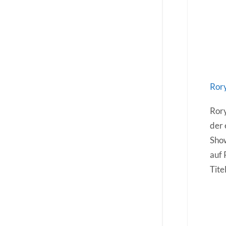
Rory
Rory
der 
Show
auf 
Tite