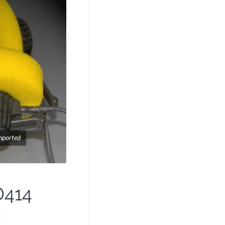
nported
D414
E