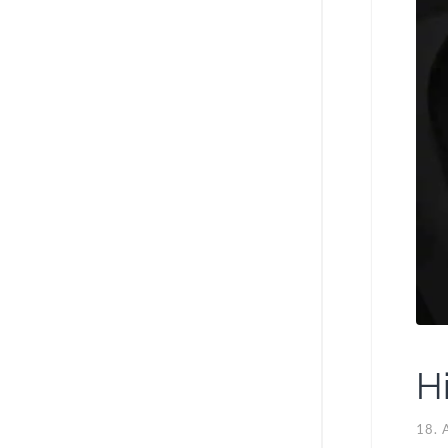
H
18.