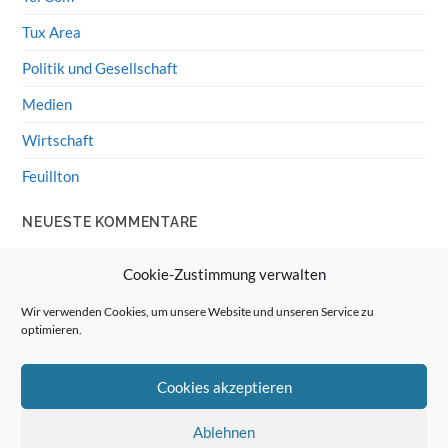
Tux Area
Politik und Gesellschaft
Medien
Wirtschaft
Feuillton
NEUESTE KOMMENTARE
Wolff von Rechenberg
zu
HiFi-Klassiker: LS3/5a
Cookie-Zustimmung verwalten
Guenter
zu
HiFi-Klassiker: LS3/5a
Wir verwenden Cookies, um unsere Website und unseren Service zu
optimieren.
Wolff von Rechenberg
zu
Linux Mint: Google Drive
integrieren
Cookies akzeptieren
Günter Link
zu
Linux Mint: Google Drive integrieren
Wolff von Rechenberg
zu
HiFi-Klassiker: Celestion 3
Ablehnen