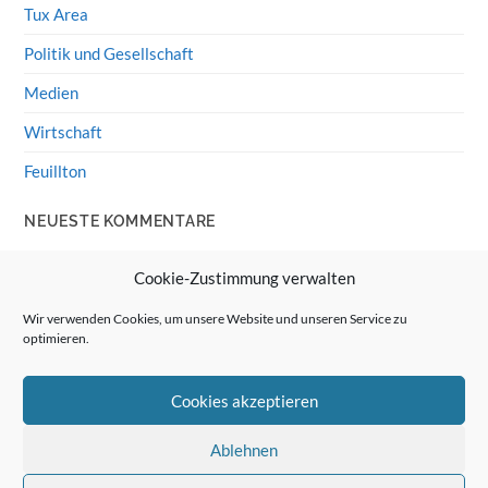
Tux Area
Politik und Gesellschaft
Medien
Wirtschaft
Feuillton
NEUESTE KOMMENTARE
Wolff von Rechenberg
zu
HiFi-Klassiker: LS3/5a
Cookie-Zustimmung verwalten
Guenter
zu
HiFi-Klassiker: LS3/5a
Wir verwenden Cookies, um unsere Website und unseren Service zu
optimieren.
Wolff von Rechenberg
zu
Linux Mint: Google Drive
integrieren
Cookies akzeptieren
Günter Link
zu
Linux Mint: Google Drive integrieren
Wolff von Rechenberg
zu
HiFi-Klassiker: Celestion 3
Ablehnen