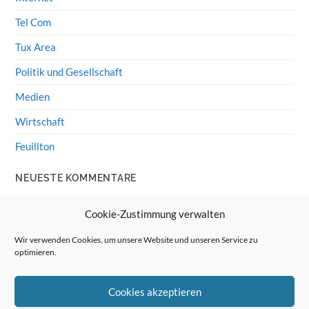
Tel Com
Tux Area
Politik und Gesellschaft
Medien
Wirtschaft
Feuillton
NEUESTE KOMMENTARE
Wolff von Rechenberg
zu
HiFi-Klassiker: LS3/5a
Cookie-Zustimmung verwalten
Guenter
zu
HiFi-Klassiker: LS3/5a
Wir verwenden Cookies, um unsere Website und unseren Service zu
optimieren.
Wolff von Rechenberg
zu
Linux Mint: Google Drive
integrieren
Cookies akzeptieren
Günter Link
zu
Linux Mint: Google Drive integrieren