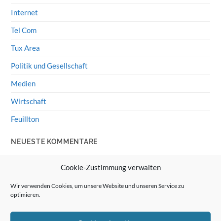
Internet
Tel Com
Tux Area
Politik und Gesellschaft
Medien
Wirtschaft
Feuillton
NEUESTE KOMMENTARE
Wolff von Rechenberg
zu
HiFi-Klassiker: LS3/5a
Cookie-Zustimmung verwalten
Guenter
zu
HiFi-Klassiker: LS3/5a
Wir verwenden Cookies, um unsere Website und unseren Service zu
optimieren.
Wolff von Rechenberg
zu
Linux Mint: Google Drive
integrieren