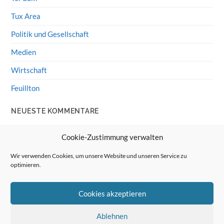
Tux Area
Politik und Gesellschaft
Medien
Wirtschaft
Feuillton
NEUESTE KOMMENTARE
Wolff von Rechenberg
zu
HiFi-Klassiker: LS3/5a
Cookie-Zustimmung verwalten
Guenter
zu
HiFi-Klassiker: LS3/5a
Wir verwenden Cookies, um unsere Website und unseren Service zu
optimieren.
Wolff von Rechenberg
zu
Linux Mint: Google Drive
integrieren
Cookies akzeptieren
Günter Link
zu
Linux Mint: Google Drive integrieren
Wolff von Rechenberg
zu
HiFi-Klassiker: Celestion 3
Ablehnen