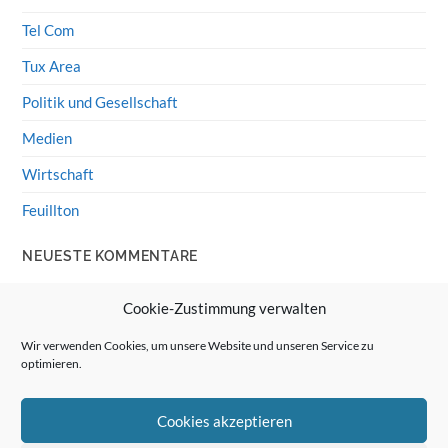
Tel Com
Tux Area
Politik und Gesellschaft
Medien
Wirtschaft
Feuillton
NEUESTE KOMMENTARE
Wolff von Rechenberg
zu
HiFi-Klassiker: LS3/5a
Cookie-Zustimmung verwalten
Guenter
zu
HiFi-Klassiker: LS3/5a
Wir verwenden Cookies, um unsere Website und unseren Service zu
optimieren.
Wolff von Rechenberg
zu
Linux Mint: Google Drive
integrieren
Cookies akzeptieren
Günter Link
zu
Linux Mint: Google Drive integrieren