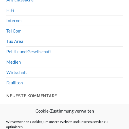
HiFi
Internet
Tel Com
Tux Area
Politik und Gesellschaft
Medien
Wirtschaft
Feuillton
NEUESTE KOMMENTARE
Wolff von Rechenberg
zu
HiFi-Klassiker: LS3/5a
Cookie-Zustimmung verwalten
Guenter
zu
HiFi-Klassiker: LS3/5a
Wir verwenden Cookies, um unsere Website und unseren Service zu
optimieren.
Wolff von Rechenberg
zu
Linux Mint: Google Drive