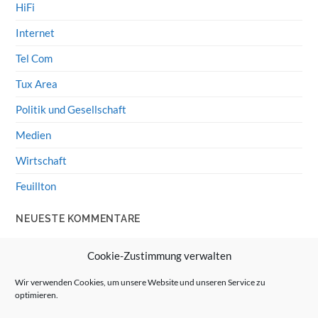
HiFi
Internet
Tel Com
Tux Area
Politik und Gesellschaft
Medien
Wirtschaft
Feuillton
NEUESTE KOMMENTARE
Wolff von Rechenberg
zu
HiFi-Klassiker: LS3/5a
Cookie-Zustimmung verwalten
Guenter
zu
HiFi-Klassiker: LS3/5a
Wir verwenden Cookies, um unsere Website und unseren Service zu
optimieren.
Wolff von Rechenberg
zu
Linux Mint: Google Drive
integrieren