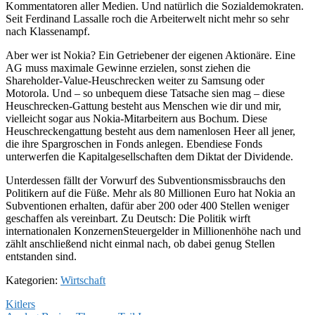
Kommentatoren aller Medien. Und natürlich die Sozialdemokraten.
Seit Ferdinand Lassalle roch die Arbeiterwelt nicht mehr so sehr
nach Klassenampf.
Aber wer ist Nokia? Ein Getriebener der eigenen Aktionäre. Eine
AG muss maximale Gewinne erzielen, sonst ziehen die
Shareholder-Value-Heuschrecken weiter zu Samsung oder
Motorola. Und – so unbequem diese Tatsache sien mag – diese
Heuschrecken-Gattung besteht aus Menschen wie dir und mir,
vielleicht sogar aus Nokia-Mitarbeitern aus Bochum. Diese
Heuschreckengattung besteht aus dem namenlosen Heer all jener,
die ihre Spargroschen in Fonds anlegen. Ebendiese Fonds
unterwerfen die Kapitalgesellschaften dem Diktat der Dividende.
Unterdessen fällt der Vorwurf des Subventionsmissbrauchs den
Politikern auf die Füße. Mehr als 80 Millionen Euro hat Nokia an
Subventionen erhalten, dafür aber 200 oder 400 Stellen weniger
geschaffen als vereinbart. Zu Deutsch: Die Politik wirft
internationalen KonzernenSteuergelder in Millionenhöhe nach und
zählt anschließend nicht einmal nach, ob dabei genug Stellen
entstanden sind.
Kategorien:
Wirtschaft
Beitragsnavigation
Kitlers