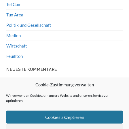
Tel Com
Tux Area
Politik und Gesellschaft
Medien
Wirtschaft
Feuillton
NEUESTE KOMMENTARE
Wolff von Rechenberg
zu
HiFi-Klassiker: LS3/5a
Cookie-Zustimmung verwalten
Guenter
zu
HiFi-Klassiker: LS3/5a
Wir verwenden Cookies, um unsere Website und unseren Service zu
optimieren.
Wolff von Rechenberg
zu
Linux Mint: Google Drive
integrieren
Cookies akzeptieren
Günter Link
zu
Linux Mint: Google Drive integrieren
Wolff von Rechenberg
zu
HiFi-Klassiker: Celestion 3