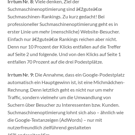
Irrtum Nr. 8:
Viele denken, Ziel der
Suchmaschinenoptimierung sind â€žguteâ€œ
Suchmaschinen-Rankings. Zu kurz gedacht! Bei
professioneller Suchmaschinenoptimierung geht es in
erster Linie um mehr (menschliche) Website-Besucher.
Einfach nur â€žguteâ€œ Rankings reichen aber nicht.
Denn nur 10 Prozent der Klicks entfallen auf die Treffer
auf Seite 2 und folgende. Und von den Klicks auf Seite 1
entfallen 70 Prozent auf die drei Podestplätze.
Irrtum Nr. 9:
Die Annahme, dass ein Google-Podestplatz
automatisch ein Hauptgewinn ist, ist eine Michmädchen-
Rechnung. Denn letztlich geht es nicht nur um mehr
Traffic, sondern vielmehr um die Umwandlung von
Suchern über Besucher zu Interessenten bzw. Kunden.
Suchmaschinenoptimierung lohnt sich also – ähnlich wie
die Google-Textanzeigen (AdWords) – nur mit
nutzerfreundlich zielführend gestalteten
â€žLandeseitenâ€œ.